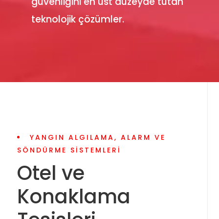
güvenliğini en üst düzeyde tutan
teknolojik çözümler.
YANGIN ALGILAMA, ALARM VE
SÖNDÜRME SISTEMLERI
Otel ve
Konaklama